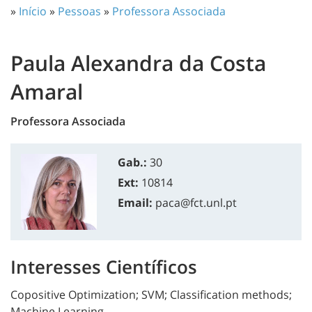
»
Início
»
Pessoas
»
Professora Associada
Paula Alexandra da Costa
Amaral
Professora Associada
Gab.:
30
Ext:
10814
Email:
paca@fct.unl.pt
Interesses Científicos
Copositive Optimization; SVM; Classification methods;
Machine Learning.