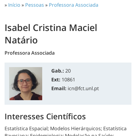
»
Início
»
Pessoas
»
Professora Associada
Isabel Cristina Maciel
Natário
Professora Associada
Gab.:
20
Ext:
10861
Email:
icn@fct.unl.pt
Interesses Científicos
Estatística Espacial; Modelos Hierárquicos; Estatística
Bayesiana; Epidemiologia; Modelação na Saúde;