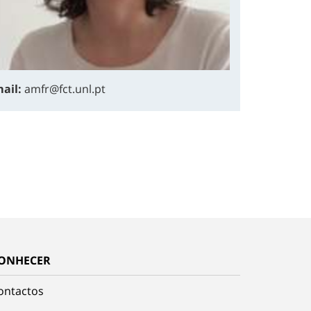
ail:
amfr@fct.unl.pt
ONHECER
ontactos