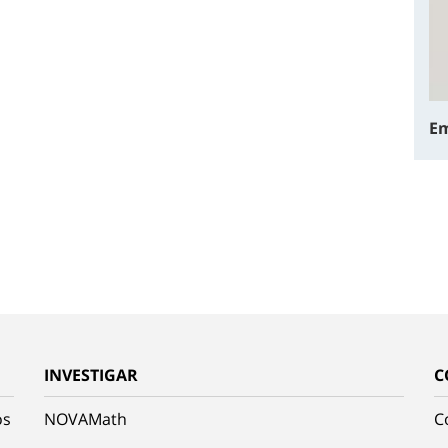
Em
INVESTIGAR
C
os
NOVAMath
C