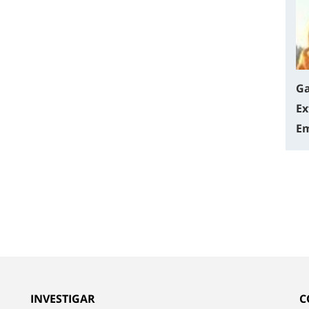
Ga
Ex
Em
INVESTIGAR
C