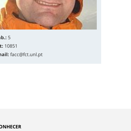
b.:
5
t:
10851
ail:
facc@fct.unl.pt
ONHECER